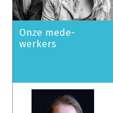
Onze mede­
werkers