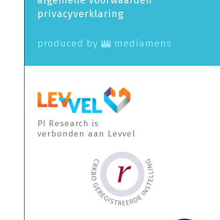
privacy­verklaring
produced by
mediamens
PI Research is
verbonden aan Levvel