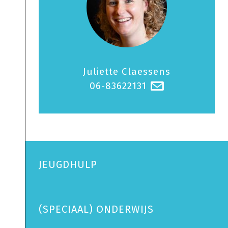
Juliette Claessens
06-83622131
@
JEUGDHULP
(SPECIAAL) ONDERWIJS