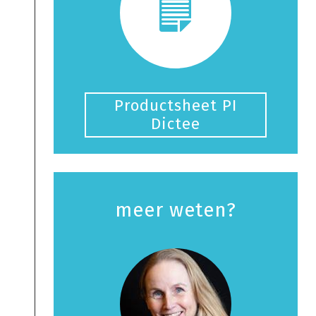
Productsheet PI
Dictee
meer weten?