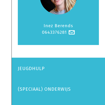
Inez Berends
0643376281
@
JEUGDHULP
(SPECIAAL) ONDERWIJS