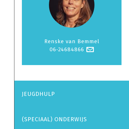
Renske van Bemmel
06-24684866
@
JEUGDHULP
(SPECIAAL) ONDERWIJS