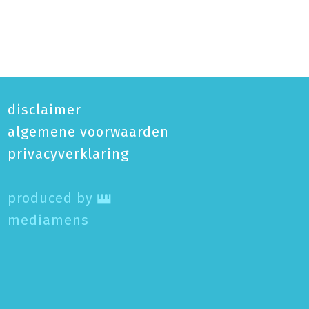
disclaimer
algemene voorwaarden
privacy­verklaring
produced by
mediamens