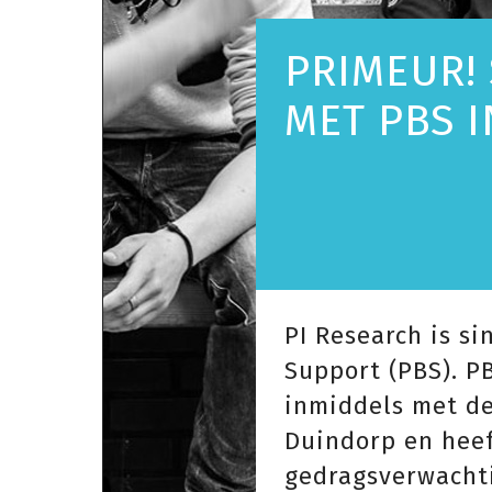
PRIMEUR!
MET PBS 
PI Research is s
Support (PBS). P
inmiddels met de
Duindorp en heef
gedragsverwachti