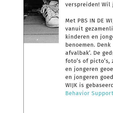
verspreiden! Wil
Met PBS IN DE WIJ
vanuit gezamenli
kinderen en jong
benoemen. Denk b
afvalbak’. De ge
foto’s of picto’
en jongeren geoe
en jongeren goed
WIJK is gebasee
Behavior Suppor