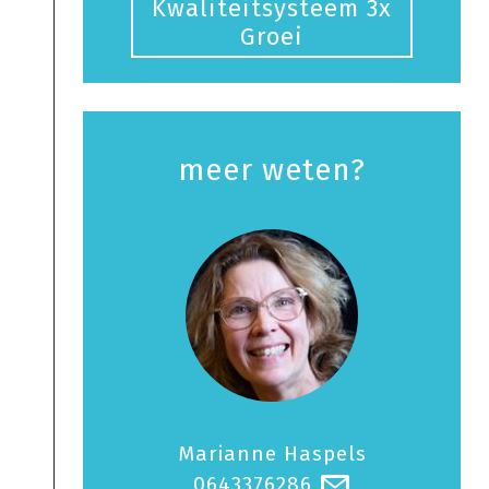
Kwaliteitsysteem 3x
Groei
meer weten?
Marianne Haspels
0643376286
@