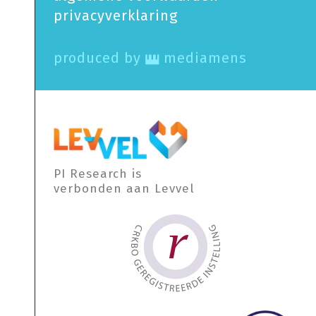
privacy­verklaring
produced by
mediamens
PI Research is
verbonden aan Levvel