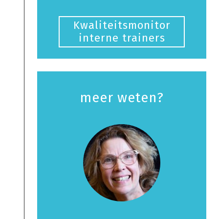
Kwaliteitsmonitor
interne trainers
meer weten?