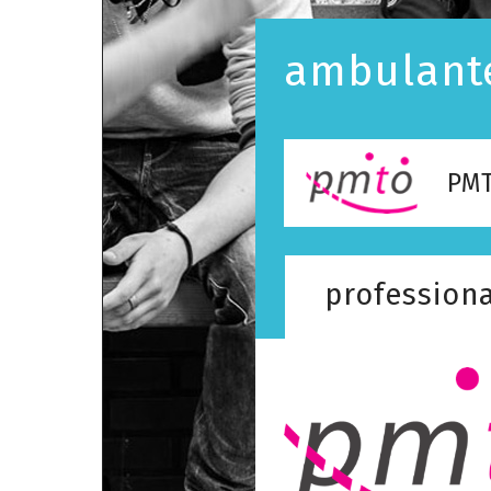
ambulante
PM
professiona