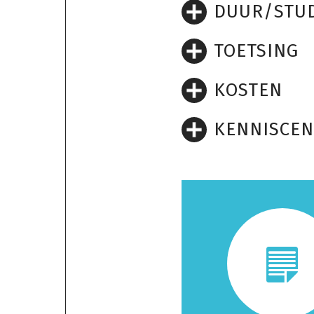
DUUR/­STUD
TOETSING
KOSTEN
KENNISCE