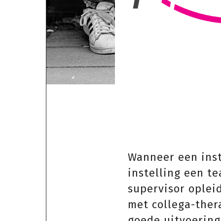
Wanneer een inst
instelling een t
supervisor oplei
met collega-ther
goede uitvoering