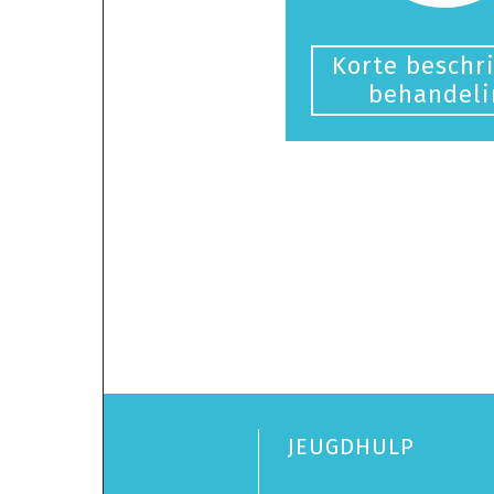
Korte beschri
behandeli
JEUGDHULP