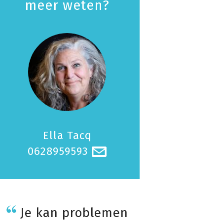
meer weten?
Ella Tacq
0628959593
@
Je kan problemen