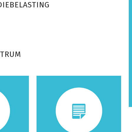
IE­BELASTING
NTRUM