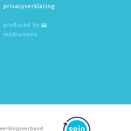
privacy­verklaring
produced by
mediamens
werkings­verband