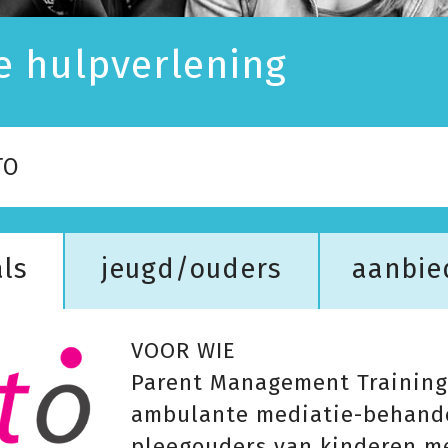
 hulpverlening
TO
ls
jeugd/ouders
aanbie
VOOR WIE
Parent Management Training
ambulante mediatie-behande
pleegouders van kinderen me