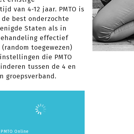
ijd van 4-12 jaar. PMTO is
 de best onderzochte
renigde Staten als in
behandeling effectief
t (random toegewezen)
 instellingen die PMTO
inderen tussen de 4 en
in groepsverband.
PMTO Online