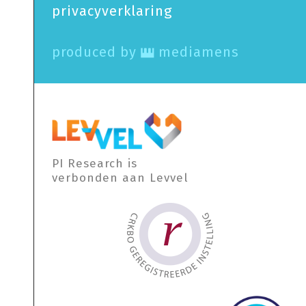
privacy­verklaring
produced by
mediamens
PI Research is
verbonden aan Levvel