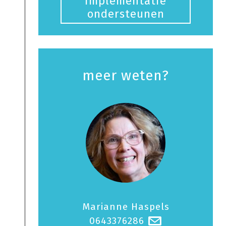
implementatie
ondersteunen
meer weten?
Marianne Haspels
0643376286
@