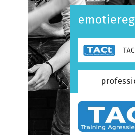
emotiereg
TAC
professi