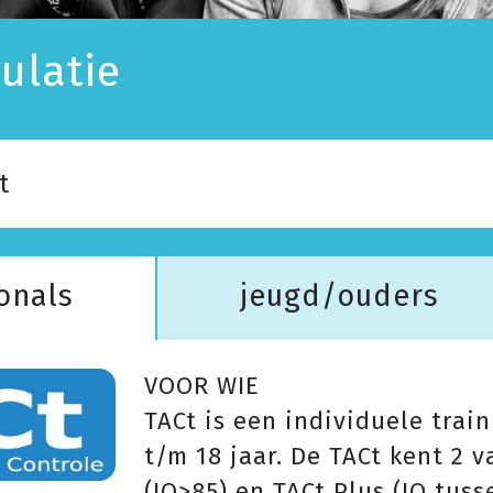
ulatie
t
onals
jeugd/ouders
VOOR WIE
TACt is een individuele trai
t/m 18 jaar. De TACt kent 2 v
(IQ>85) en TACt Plus (IQ tuss