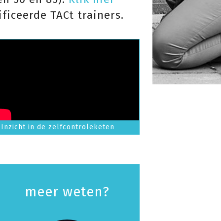
ficeerde TACt trainers.
Inzicht in de zelfcontroleketen
meer weten?