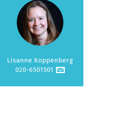
Lisanne Koppenberg
020-6501501
@