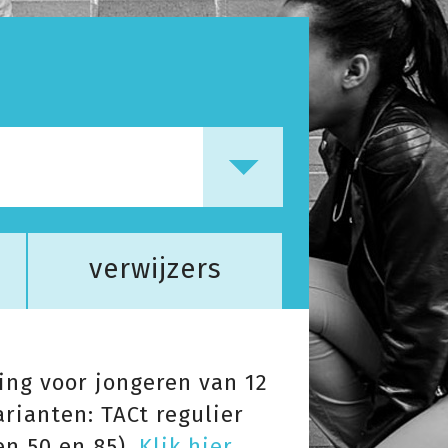
verwijzers
ning voor jongeren van 12
arianten: TACt regulier
en 50 en 85).
Klik hier