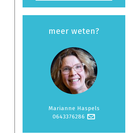
meer weten?
Marianne Haspels
0643376286
@