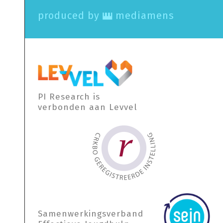
produced by
mediamens
PI Research is
verbonden aan Levvel
Samen­werkings­verband