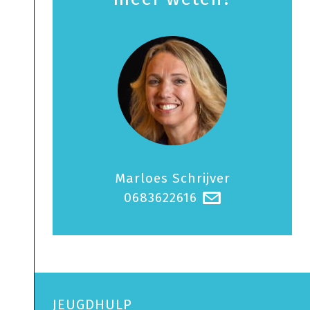
Marloes Schrijver
0683622616
@
JEUGDHULP