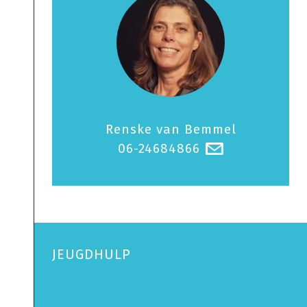
Renske van Bemmel
06-24684866
@
JEUGDHULP