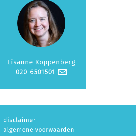
Lisanne Koppenberg
020-6501501
@
disclaimer
algemene voorwaarden