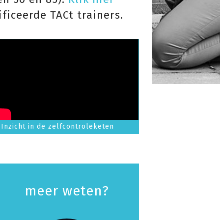
ficeerde TACt trainers.
Inzicht in de zelfcontroleketen
meer weten?