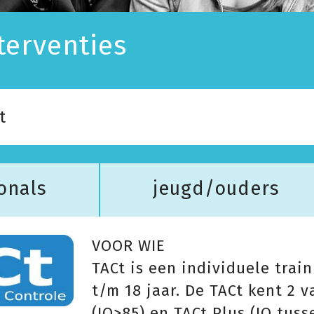
terventies
t
onals
jeugd/ouders
VOOR WIE
TACt is een individuele trai
t/m 18 jaar. De TACt kent 2 v
(IQ>85) en TACt Plus (IQ tuss