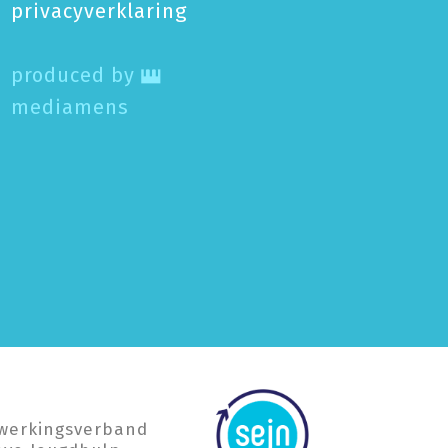
privacy­verklaring
produced by
mediamens
werkings­verband