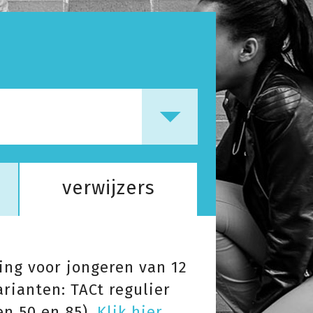
verwijzers
ning voor jongeren van 12
arianten: TACt regulier
en 50 en 85).
Klik hier