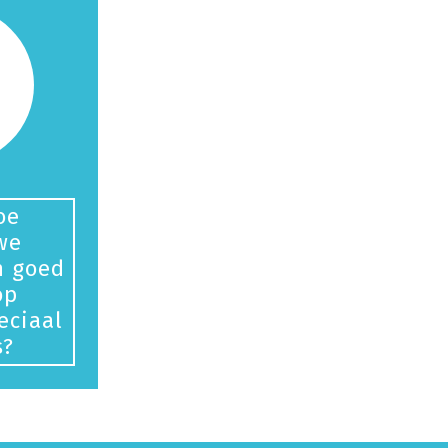
oe
we
n goed
op
eciaal
s?