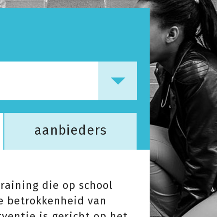
aanbieders
raining die op school
e betrokkenheid van
ventie is gericht op het