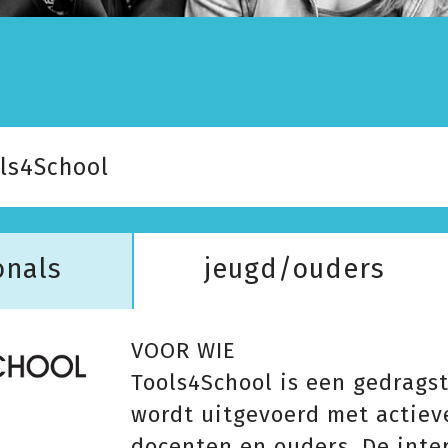
ls4School
onals
jeugd/ouders
VOOR WIE
Tools4School is een gedragst
wordt uitgevoerd met actiev
docenten en ouders. De inter