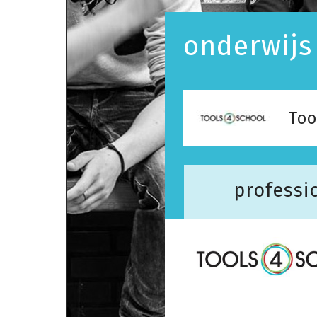
onderwijs
Too
professi