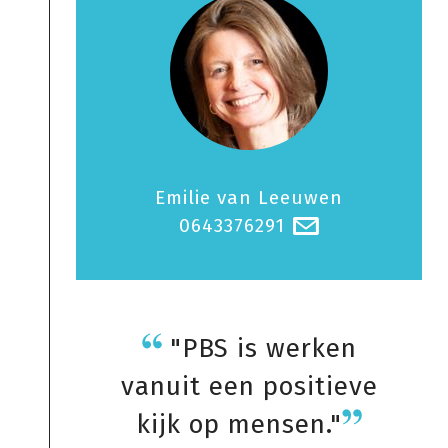
Emilie van Leeuwen
0643376291
@
"PBS is werken
vanuit een positieve
kijk op mensen."