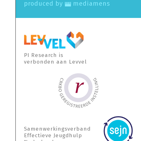
produced by
mediamens
PI Research is
verbonden aan Levvel
Samen­werkings­verband
Effectieve Jeugdhulp